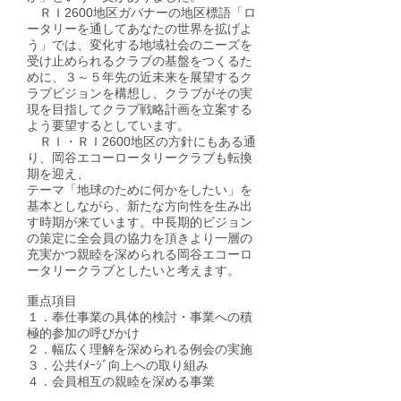
ＲＩ2600地区ガバナーの地区標語「ロ
ータリーを通してあなたの世界を拡げよ
う」では、変化する地域社会のニーズを
受け止められるクラブの基盤をつくるた
めに、３～５年先の近未来を展望するク
ラブビジョンを構想し、クラブがその実
現を目指してクラブ戦略計画を立案する
よう要望するとしています。
ＲＩ・ＲＩ2600地区の方針にもある通
り、岡谷エコーロータリークラブも転換
期を迎え、
テーマ「地球のために何かをしたい」を
基本としながら、新たな方向性を生み出
す時期が来ています。中長期的ビジョン
の策定に全会員の協力を頂きより一層の
充実かつ親睦を深められる岡谷エコーロ
ータリークラブとしたいと考えます。
重点項目
１．奉仕事業の具体的検討・事業への積
極的参加の呼びかけ
２．幅広く理解を深められる例会の実施
３．公共ｲﾒｰｼﾞ向上への取り組み
４．会員相互の親睦を深める事業