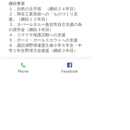
継続事業
１．自然の玉手箱 （継続２４年目）
２．岡谷工業高校への「ものづくり支
援」（継続１２年目）
３．ネパールタルー族女性自立支援の為
の奨学金（継続３年目）
４．コマクサ保護活動への支援
５．ボーイ・ガールスカウトへの支援
６．諏訪湖野球連盟主催小学６年生・中
学１年生野球大会後援（継続３年目）
2020ｰ2021年度 岡谷エコーロータリークラブ会長
長田 香
Phone
Facebook
​例会場のご案内
ライフプラザマリオ
〒394-0081
長野県岡谷市長地権現町3-2-
45
TEL
0266-28-8740
FAX
0266-28-8684