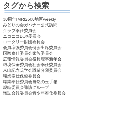
タグから検索
30周年
IM
RI2600地区
weekly
みどりの会
ガバナー公式訪問
クラブ奉仕委員会
ニコニコBOX委員会
ロータリー財団委員会
会員増強委員会
例会
出席委員会
国際奉仕委員会
家族委員会
広報情報委員会
役員理事
新年会
環境保全委員会
社会奉仕委員会
米山記念奨学会
職業分類委員会
職業奉仕保健委員会
職業奉仕委員会
自然の玉手箱
親睦委員会
諏訪グループ
雑誌会報委員会
青少年奉仕委員会