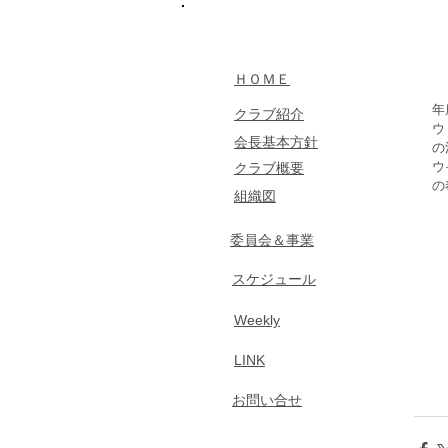
​MENU
​ＨＯＭＥ
年
クラブ紹介
ウ
​会長基本方針
の
ウ
​クラブ概要
の
組織図
​委員会＆事業
​スケジュール
​Weekly
LINK
​お問い合せ