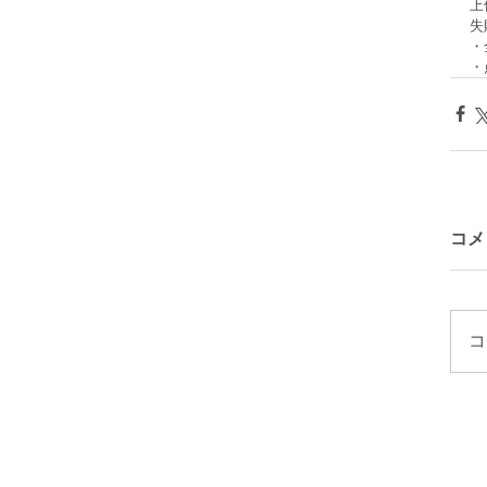
上
失
・
・
コメ
コ