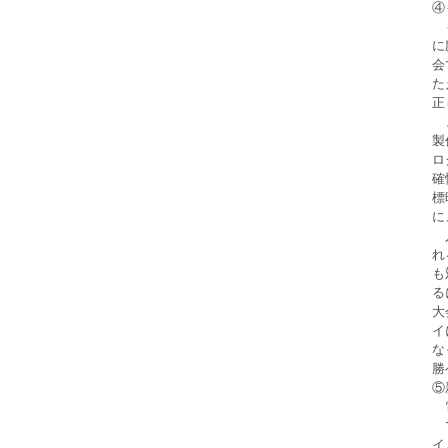
④
　
に
会
た
正
　
製
ロ
確
標
に
　
れ
も
る
大
イ
な
勝
⑤
　
　
イ