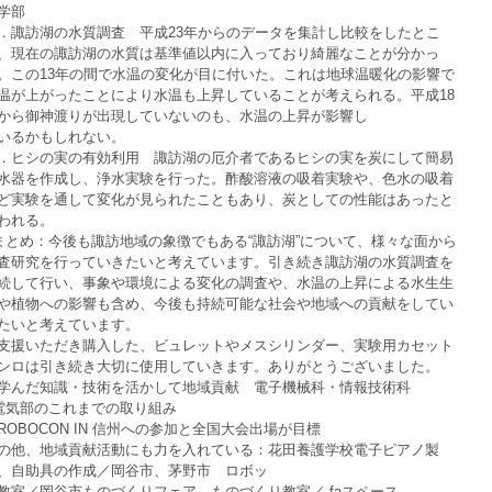
学部
．諏訪湖の水質調査　平成23年からのデータを集計し比較をしたとこ
、現在の諏訪湖の水質は基準値以内に入っており綺麗なことが分かっ
。この13年の間で水温の変化が目に付いた。これは地球温暖化の影響で
温が上がったことにより水温も上昇していることが考えられる。平成18
から御神渡りが出現していないのも、水温の上昇が影響し
いるかもしれない。
．ヒシの実の有効利用　諏訪湖の厄介者であるヒシの実を炭にして簡易
水器を作成し、浄水実験を行った。酢酸溶液の吸着実験や、色水の吸着
ど実験を通して変化が見られたこともあり、炭としての性能はあったと
われる。
まとめ：今後も諏訪地域の象徴でもある“諏訪湖”について、様々な面から
査研究を行っていきたいと考えています。引き続き諏訪湖の水質調査を
続して行い、事象や環境による変化の調査や、水温の上昇による水生生
や植物への影響も含め、今後も持続可能な社会や地域への貢献をしてい
たいと考えています。
支援いただき購入した、ビュレットやメスシリンダー、実験用カセット
ンロは引き続き大切に使用していきます。ありがとうございました。
学んだ知識・技術を活かして地域貢献　電子機械科・情報技術科
電気部のこれまでの取り組み
ROBOCON IN 信州への参加と全国大会出場が目標
の他、地域貢献活動にも力を入れている：花田養護学校電子ピアノ製
、自助具の作成／岡谷市、茅野市　ロボッ
教室／岡谷市ものづくりフェア　ものづくり教室／ faスペース