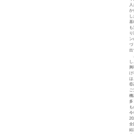
人
か
し
基
も
り
ン
づ
出
　
し
興
け
は
⑥
ご
機
多
も
今
2
全
結