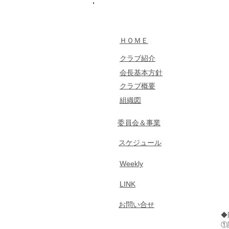
​MENU
​ＨＯＭＥ
クラブ紹介
​会長基本方針
​クラブ概要
組織図
​委員会＆事業
​スケジュール
​Weekly
LINK
​お問い合せ
◆
①