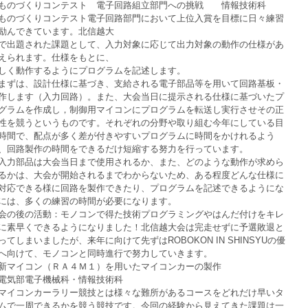
ものづくりコンテスト　電子回路組立部門への挑戦　　情報技術科
ものづくりコンテスト電子回路部門において上位入賞を目標に日々練習
励んできています。北信越大
で出題された課題として、入力対象に応じて出力対象の動作の仕様があ
えられます。仕様をもとに、
しく動作するようにプログラムを記述します。
まずは、設計仕様に基づき、支給される電子部品等を用いて回路基板・
作します（入力回路）。また、大会当日に提示される仕様に基づいたプ
グラムを作成し，制御用マイコンにプログラムを転送し実行させその正
性を競うというものです。それぞれの分野や取り組む今年にしている目
時間で、配点が多く差が付きやすいプログラムに時間をかけれるよう
、回路製作の時間をできるだけ短縮する努力を行っています。
入力部品は大会当日まで使用されるか、また、どのような動作が求めら
るかは、大会が開始されるまでわからないため、ある程度どんな仕様に
対応できる様に回路を製作できたり、プログラムを記述できるようにな
には、多くの練習の時間が必要になります。
会の後の活動：モノコンで得た技術プログラミングやはんだ付けをキレ
に素早くできるようになりました！北信越大会は完走せずに予選敗退と
ってしまいましたが、来年に向けて先ずはROBOKON IN SHINSYUの優
へ向けて、モノコンと同時進行で努力していきます。
新マイコン（ＲＡ４Ｍ１）を用いたマイコンカーの製作　
電気部電子機械科・情報技術科
マイコンカーラリー競技とは様々な難所があるコースをどれだけ早いタ
ムで一周できるかを競う競技です。今回の経験から見えてきた課題は一