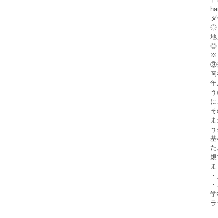
h
ダ
◎
地
◎
※
③
岡
年
う
に
そ
ま
う
基
た
規
ま
・
・
学
ラ