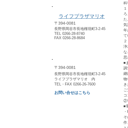
​例会場のご案内
科
１
ろ
ライフプラザマリオ
た
〒394-0081
気
長野県岡谷市長地権現町3-2-45
年
TEL 0266-28-8740
て
FAX 0266-28-8684
２
浄
な
​事務局のご案内
思
■
〒394-0081
調
継
長野県岡谷市長地権現町3-2-45
物
​ライフプラザマリオ 内
TEL・FAX 0266-26-7600
き
ご
お問い合せはこちら
コ
②
■
・
そ
作
ト