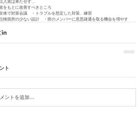
位入賞は果たせず…
敗をもとに改善すべきところ
全体で対策会議　・トラブルを想定した対策、練習　
点検箇所の少ない設計　・班のメンバーに意思疎通を取る機会を増やす
ント
メントを追加…