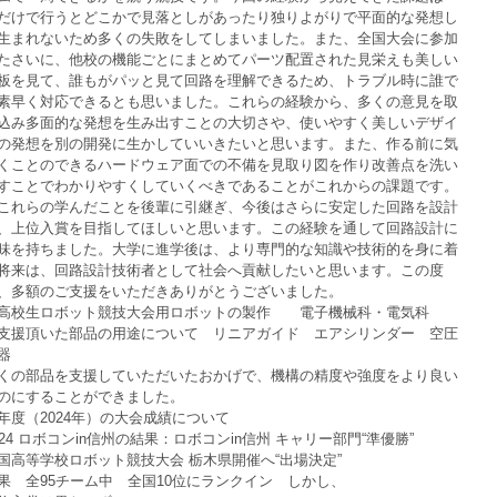
だけで行うとどこかで見落としがあったり独りよがりで平面的な発想し
生まれないため多くの失敗をしてしまいました。また、全国大会に参加
たさいに、他校の機能ごとにまとめてパーツ配置された見栄えも美しい
板を見て、誰もがパッと見て回路を理解できるため、トラブル時に誰で
素早く対応できるとも思いました。これらの経験から、多くの意見を取
込み多面的な発想を生み出すことの大切さや、使いやすく美しいデザイ
の発想を別の開発に生かしていいきたいと思います。また、作る前に気
くことのできるハードウェア面での不備を見取り図を作り改善点を洗い
すことでわかりやすくしていくべきであることがこれからの課題です。
これらの学んだことを後輩に引継ぎ、今後はさらに安定した回路を設計
、上位入賞を目指してほしいと思います。この経験を通して回路設計に
味を持ちました。大学に進学後は、より専門的な知識や技術的を身に着
将来は、回路設計技術者として社会へ貢献したいと思います。この度
、多額のご支援をいただきありがとうございました。
高校生ロボット競技大会用ロボットの製作　　電子機械科・電気科
支援頂いた部品の用途について　リニアガイド　エアシリンダー　空圧
器
くの部品を支援していただいたおかげで、機構の精度や強度をより良い
のにすることができました。
年度（2024年）の大会成績について
024 ロボコンin信州の結果：ロボコンin信州 キャリー部門“準優勝”
国高等学校ロボット競技大会 栃木県開催へ“出場決定”
果　全95チーム中　全国10位にランクイン　しかし、