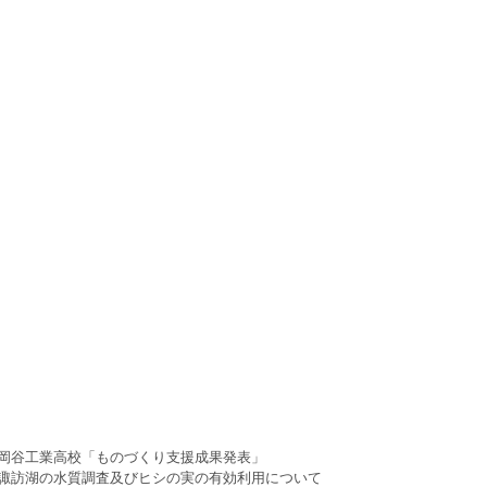
岡谷工業高校「ものづくり支援成果発表」　
諏訪湖の水質調査及びヒシの実の有効利用について　　