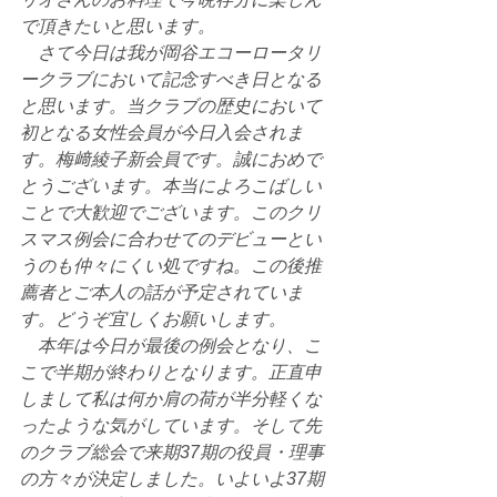
で頂きたいと思います。
　さて今日は我が岡谷エコーロータリ
ークラブにおいて記念すべき日となる
と思います。当クラブの歴史において
初となる女性会員が今日入会されま
す。梅﨑綾子新会員です。誠におめで
とうございます。本当によろこばしい
ことで大歓迎でございます。このクリ
スマス例会に合わせてのデビューとい
うのも仲々にくい処ですね。この後推
薦者とご本人の話が予定されていま
す。どうぞ宜しくお願いします。
　本年は今日が最後の例会となり、こ
こで半期が終わりとなります。正直申
しまして私は何か肩の荷が半分軽くな
ったような気がしています。そして先
のクラブ総会で来期37期の役員・理事
の方々が決定しました。いよいよ37期