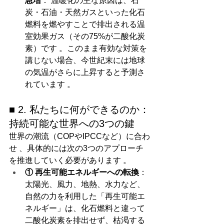
急増
： 温暖化の主な原因は、石
炭・石油・天然ガスといった化石
燃料を燃やすことで排出される温
室効果ガス（その75%が二酸化炭
素）です 。このまま有効な対策を
講じない場合、今世紀末には地球
の気温がさらに上昇すると予測さ
れています 。
■ 2. 私たちに何ができるのか：
持続可能な世界への3つの鍵
世界の潮流（COPやIPCCなど）に合わ
せ 、具体的には次の3つのアプローチ
を推進していく必要があります 。
① 再生可能エネルギーへの転換
： 
太陽光、風力、地熱、水力など、
自然の力を利用した「再生可能エ
ネルギー」は、化石燃料と違って
二酸化炭素を排出せず、枯渇する