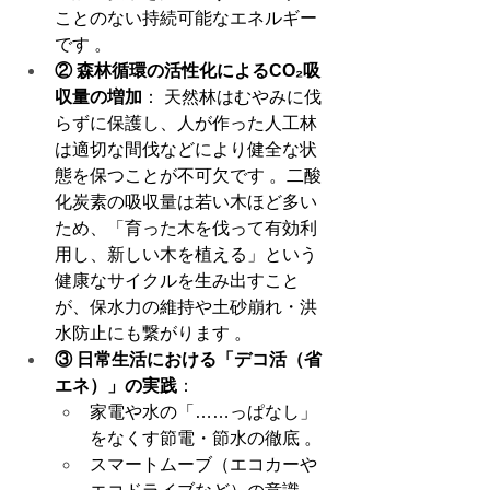
ことのない持続可能なエネルギー
です 。
② 森林循環の活性化によるCO₂吸
収量の増加
： 天然林はむやみに伐
らずに保護し、人が作った人工林
は適切な間伐などにより健全な状
態を保つことが不可欠です 。二酸
化炭素の吸収量は若い木ほど多い
ため、「育った木を伐って有効利
用し、新しい木を植える」という
健康なサイクルを生み出すこと
が、保水力の維持や土砂崩れ・洪
水防止にも繋がります 。
③ 日常生活における「デコ活（省
エネ）」の実践
：
家電や水の「……っぱなし」
をなくす節電・節水の徹底 。
スマートムーブ（エコカーや