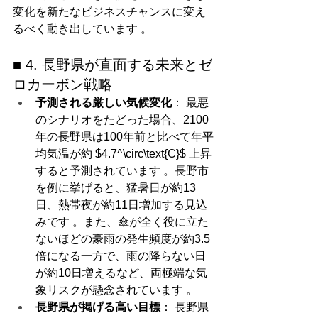
変化を新たなビジネスチャンスに変え
るべく動き出しています 。
■ 4. 長野県が直面する未来とゼ
ロカーボン戦略
予測される厳しい気候変化
： 最悪
のシナリオをたどった場合、2100
年の長野県は100年前と比べて年平
均気温が約 $4.7^\circ\text{C}$ 上昇
すると予測されています 。長野市
を例に挙げると、猛暑日が約13
日、熱帯夜が約11日増加する見込
みです 。また、傘が全く役に立た
ないほどの豪雨の発生頻度が約3.5
倍になる一方で、雨の降らない日
が約10日増えるなど、両極端な気
象リスクが懸念されています 。
長野県が掲げる高い目標
： 長野県