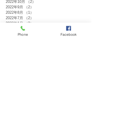
2022年10月
（2）
2件の記事
2022年9月
（2）
2件の記事
2022年8月
（1）
1件の記事
2022年7月
（2）
2件の記事
2022年1月
（2）
2件の記事
2021年12月
（1）
1件の記事
2021年10月
（1）
1件の記事
Phone
Facebook
2021年9月
（1）
1件の記事
2021年8月
（1）
1件の記事
2021年7月
（1）
1件の記事
2021年6月
（1）
1件の記事
2021年1月
（1）
1件の記事
タグから検索
30周年
IM
RI2600地区
weekly
みどりの会
ガバナー公式訪問
クラブ奉仕委員会
ニコニコBOX委員会
ロータリー財団委員会
会員増強委員会
例会
出席委員会
国際奉仕委員会
家族委員会
広報情報委員会
役員理事
新年会
環境保全委員会
社会奉仕委員会
米山記念奨学会
職業分類委員会
職業奉仕保健委員会