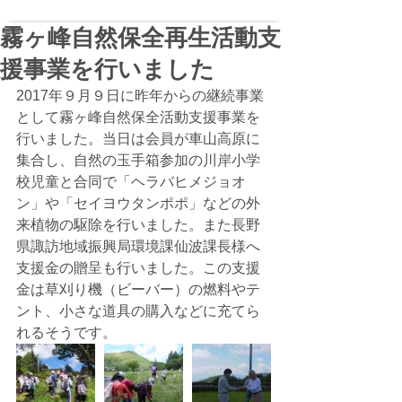
霧ヶ峰自然保全再生活動支
援事業を行いました
2017年９月９日に昨年からの継続事業
として霧ヶ峰自然保全活動支援事業を
行いました。当日は会員が車山高原に
集合し、自然の玉手箱参加の川岸小学
校児童と合同で「ヘラバヒメジョオ
ン」や「セイヨウタンポポ」などの外
来植物の駆除を行いました。また長野
県諏訪地域振興局環境課仙波課長様へ
支援金の贈呈も行いました。この支援
金は草刈り機（ビーバー）の燃料やテ
ント、小さな道具の購入などに充てら
れるそうです。