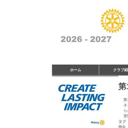
2026 - 2027
ホーム
クラブ紹
第
第
ネ
ら
実
タグ
例会