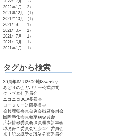
2022年7月
（2）
2件の記事
2022年1月
（2）
2件の記事
2021年12月
（1）
1件の記事
2021年10月
（1）
1件の記事
2021年9月
（1）
1件の記事
2021年8月
（1）
1件の記事
2021年7月
（1）
1件の記事
2021年6月
（1）
1件の記事
2021年1月
（1）
1件の記事
タグから検索
30周年
IM
RI2600地区
weekly
みどりの会
ガバナー公式訪問
クラブ奉仕委員会
ニコニコBOX委員会
ロータリー財団委員会
会員増強委員会
例会
出席委員会
国際奉仕委員会
家族委員会
広報情報委員会
役員理事
新年会
環境保全委員会
社会奉仕委員会
米山記念奨学会
職業分類委員会