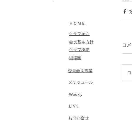
​MENU
​ＨＯＭＥ
クラブ紹介
​会長基本方針
コメ
​クラブ概要
組織図
​委員会＆事業
コ
​スケジュール
​Weekly
LINK
​お問い合せ