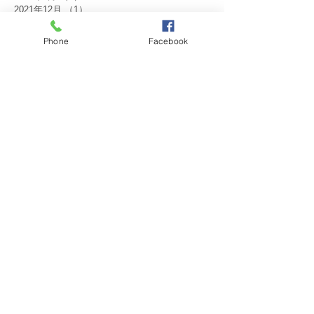
2021年12月
（1）
1件の記事
2021年10月
（1）
1件の記事
2021年9月
（1）
1件の記事
Phone
Facebook
2021年8月
（1）
1件の記事
2021年7月
（1）
1件の記事
2021年6月
（1）
1件の記事
2021年1月
（1）
1件の記事
タグから検索
30周年
IM
RI2600地区
weekly
みどりの会
ガバナー公式訪問
クラブ奉仕委員会
ニコニコBOX委員会
ロータリー財団委員会
会員増強委員会
例会
出席委員会
国際奉仕委員会
家族委員会
広報情報委員会
役員理事
新年会
環境保全委員会
社会奉仕委員会
米山記念奨学会
職業分類委員会
職業奉仕保健委員会
職業奉仕委員会
自然の玉手箱
親睦委員会
諏訪グループ
雑誌会報委員会
青少年奉仕委員会