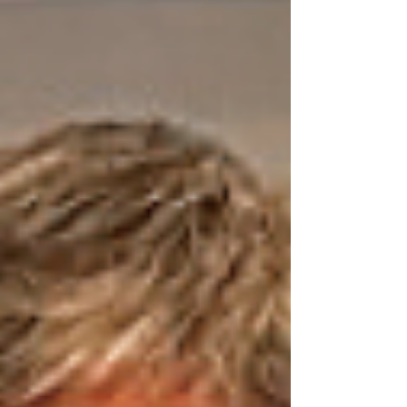
ご紹介します。 1. 高校生ものづくりコンテスト 電子回路部
門への挑戦 担当：情報技術科（3年：有賀啓馬、竹島光星
／ 1年：赤羽航弥、塩澤結花、福田詠人） 活動の目的・ね
らい：大会への挑戦を通じた「プログラミングの練磨」
「電子回路の専門技能習得」「限られた時間での問題解決
力（実践力）」の向上。 成果と今後： 大会では最高1位、4
位、7位という素晴らしい結果を残しました。惜しくも北信
越大会入賞には届かなかった悔しさを滲ませつつも、集中
力や論理的思考力を養うことができたとのこと。この貴重
な経験を今後のマイコンカー製作や実習へ活かし、さらな
る高みを目指すと力強く語ってくれました。 2