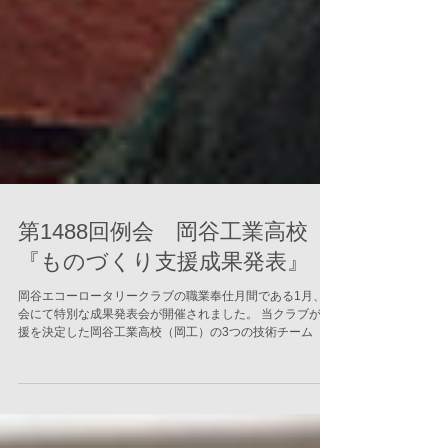
第1488回例会 岡谷工業高校
『ものづくり支援成果発表』
岡谷エコーロータリークラブの職業奉仕月間である1月、例
会にて特別な成果発表会が開催されました。 当クラブが支
援を決定した岡谷工業高校（岡工）の3つの技術チーム（電
子回路組立、マイコンカー、ロボット競技）の生徒たち総
勢8名と先生方が来訪。寒さを吹き飛ばすような、熱意あふ
れる活動成果のプレゼンテーションが行われました。 地域
のものづくりを担う、高校生たちの輝かしい挑戦の記録を