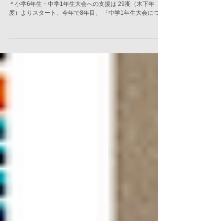
日）
卓話講師：岡谷市少年野球会 会長 三浦浩様 （卓話要約）
＊小学6年生・中学1年生大会への支援は 29期（木下年
度）よりスタート、今年で8年目。 「中学1年生大会につい
て」 8年にわたりご支援をして頂きありがとうございま
す。「中学生大会」は20年前位につくりまして、その頃は
各岡谷の4中学に学年毎に20人位ずつ選手がいるという時
代です。中学1年生は4月に入っても秋までボールも握るこ
とが無いような状況の時代でした。それでは可哀想だと言
う事で、中学1年生に秋に大会をさせてあげようということ
でつくった大会です。これに賛同していただいて御支援を
頂いているのですが、今となりましては、中学1年生だけの
チームを探すのが大変な状況です。長野県内で何とか4つ位
を見つけて大会をやっております。 今先生たちの働き方改
革により、中学の部活が地域展開という形で、民間のクラ
ブチームに置き換わっておりますので、各中学を越えて選
手達が集まるようになって、やっと中学1年生で組めるチー
ムが出て来た状況です。 「岡谷市少年野球会について」 主
な事業 4年生大会、オール岡谷、諏訪湖少年