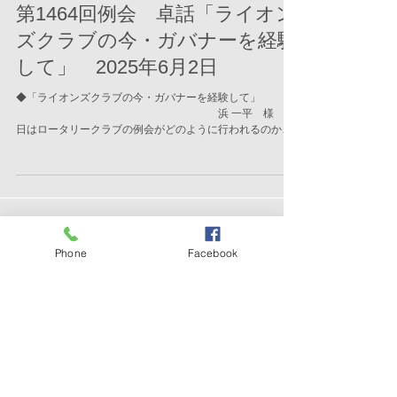
第1464回例会 卓話「ライオン
ズクラブの今・ガバナーを経験
して」 2025年6月2日
◆「ライオンズクラブの今・ガバナーを経験して」
浜 一平 様 今
日はロータリークラブの例会がどのように行われるのかも
楽しみにまりました。今日の私の話が皆さんの役になれば
と 思います。どうぞよろしくお願いします。...
Phone
Facebook
アーカイブ
2026年6月
（3）
3件の記事
2026年5月
（3）
3件の記事