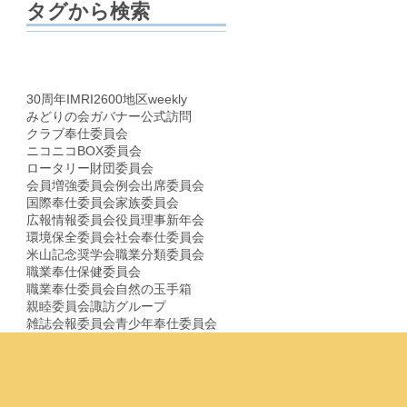
タグから検索
30周年
IM
RI2600地区
weekly
みどりの会
ガバナー公式訪問
クラブ奉仕委員会
ニコニコBOX委員会
ロータリー財団委員会
会員増強委員会
例会
出席委員会
国際奉仕委員会
家族委員会
広報情報委員会
役員理事
新年会
環境保全委員会
社会奉仕委員会
米山記念奨学会
職業分類委員会
職業奉仕保健委員会
職業奉仕委員会
自然の玉手箱
親睦委員会
諏訪グループ
雑誌会報委員会
青少年奉仕委員会