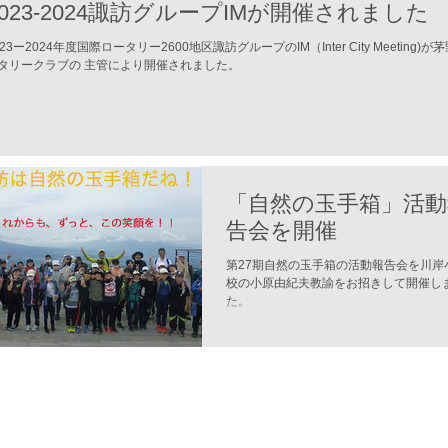
2023-2024諏訪グループIMが開催されました
023ー2024年度国際ロータリー2600地区諏訪グループのIM（Inter City Meeting)が
タリークラブの 主管により開催されました。
「自然の玉手箱」活動
告会を開催
第27期自然の玉手箱の活動報告会を川岸
校の小原由紀夫教諭をお招きして開催し
た。