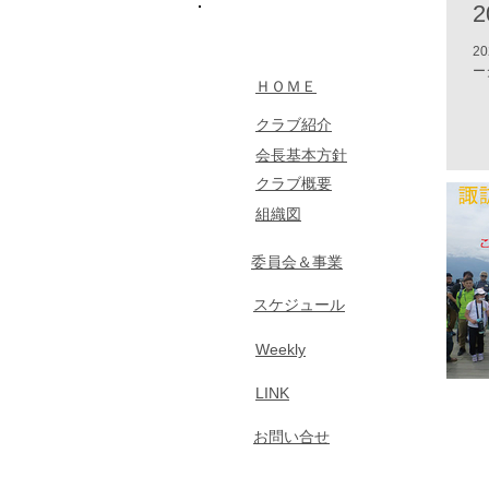
​MENU
2
ー
​ＨＯＭＥ
クラブ紹介
​会長基本方針
​クラブ概要
組織図
​委員会＆事業
​スケジュール
​Weekly
LINK
​お問い合せ